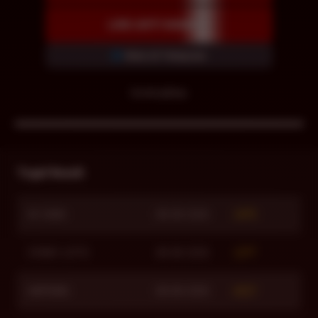
LINK ANTI NAWALA
Main di Telegram
Desktop
Wap
Togel Result
TOTO MACAU0000
08-08-2026
4072
TOTOMACAU1300
08-08-2026
0342
TOTOMACAU1600
08-08-2026
2957