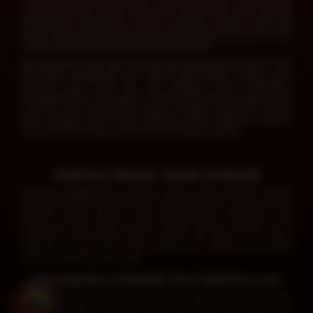
menghadirkan pengalaman bermain yang lebih nyaman, mulai dari
proses login yang praktis hingga performa server yang tetap lancar saat
diakses melalui desktop maupun perangkat mobile.
Ahha4d adalah situs game online yang menghadirkan link akses login
dan daftar menggunakan apk resmi dengan tampilan modern, serta
performa yang ringan dan anti buffering untuk memberikan
pengalaman akses yang nyaman. Setiap halaman dirancang agar mudah
digunakan oleh pengguna baru maupun pengguna yang telah memiliki
akun, sehingga proses masuk ke platform maupun melakukan registrasi
dapat dilakukan dengan cepat melalui berbagai perangkat.
Platform Bandar Resmi AHHA4D
Dengan menggabungkan Link Akses Login & Daftar AHHA4D, navigasi
yang intuitif, tampilan profesional, serta sistem akses yang responsif,
AHHA4D menjadi platform yang mengedepankan kemudahan dan
kenyamanan bagi setiap pengguna. Seluruh informasi disajikan secara
terstruktur sehingga proses login, registrasi, dan eksplorasi fitur dapat
dilakukan dengan lebih praktis melalui satu platform yang mudah
diakses dari berbagai perangkat
Keunggulan AHHA4D Dari Website Lain
AHHA4D dibangun dengan konsep platform digital yang mengutamakan
kualitas pengalaman pengguna melalui tata letak yang intuitif, visual
modern, dan sistem yang selalu dioptimalkan. Setiap halaman dirancang