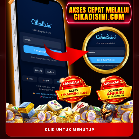
TENTANG KAMI
BANTUAN
PERATURAN
INFORMASI BANK
HUBUNGI KAMI
KEBIJAKAN PRIVASI
PERSETUJUAN COOKIES
? LIVE UPDATE
JAM GACOR AHHA4D
HARI INI
Update waktu terbaik provider pilihan, data
bergerak realtime setiap detik
KLIK UNTUK MENUTUP
ahha4d