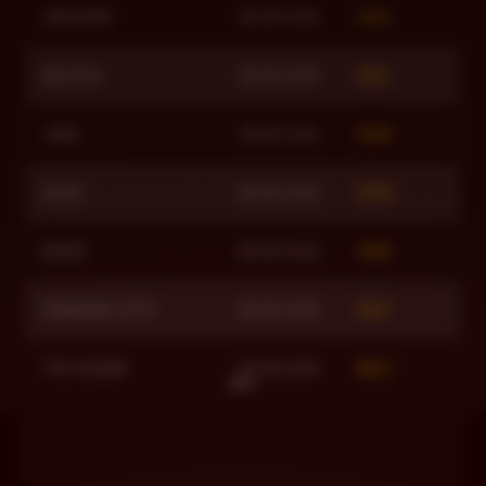
TOTOMACAU1900
08-08-2026
9031
TOTOMACAU2200
08-08-2026
6525
TOTOMACAU2300
08-08-2026
1109