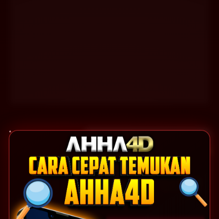
SPAIN LA LIGA
August 16, 2026 — 00:30 WIB
0 : 0
Previous
Next
BET NOW
Alaves
Getafe
0.00
0.62
0.00
-0.72